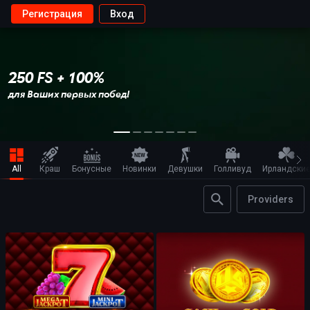
Регистрация
Вход
250 FS + 100%
для Ваших первых побед!
All
Краш
Бонусные
Новинки
Девушки
Голливуд
Ирландски
Providers