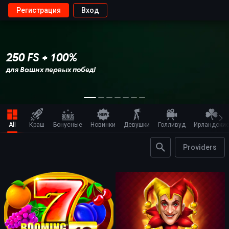
Регистрация
Вход
250 FS + 100%
для Ваших первых побед!
All
Краш
Бонусные
Новинки
Девушки
Голливуд
Ирландски
Providers