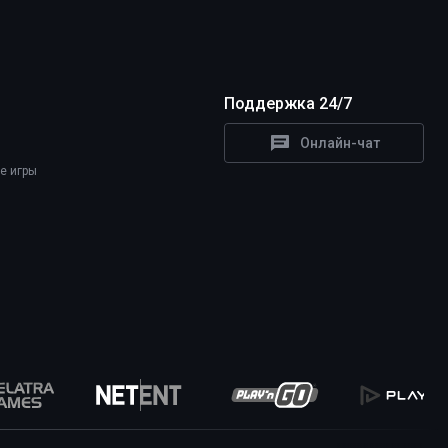
Поддержка 24/7
Онлайн-чат
е игры