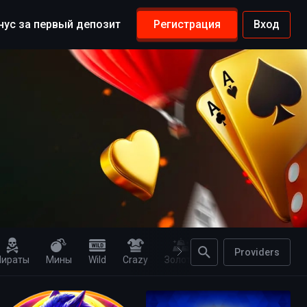
нус за первый депозит
Регистрация
Вход
Providers
Пираты
Мины
Wild
Crazy
Золото
Vegas
Популярн