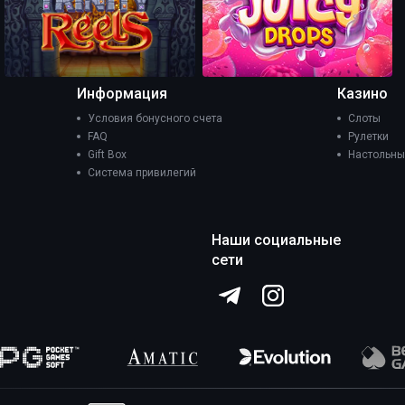
Информация
Казино
Условия бонусного счета
Слоты
FAQ
Рулетки
Gift Box
Настольны
Система привилегий
Наши социальные
сети